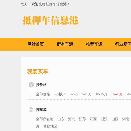
您好，欢迎光临抵押车信息港！
网站首页
所有车源
推荐车源
行业新
我要买车
按价格
全部价格
3万以下
3-5万
5-10万
10-15万
15-20万
20
按车源
全部所在地
山东
河北
江苏
江西
浙江
山西
湖南
海
其他地区