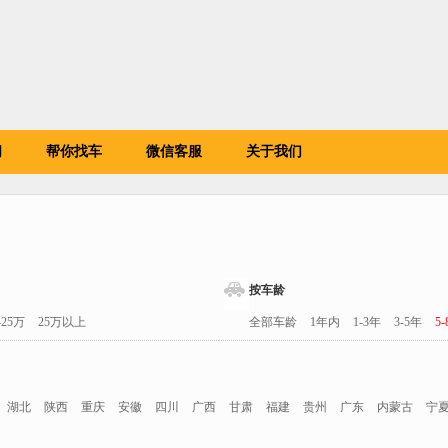
闻
帮你找车
微信客服
关于我们
按车龄
-25万
25万以上
全部车龄
1年内
1-3年
3-5年
5
湖北
陕西
重庆
安徽
四川
广西
甘肃
福建
贵州
广东
内蒙古
宁