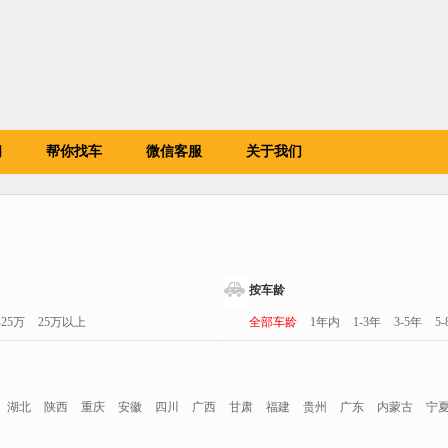
闻
帮你找车
微信客服
关于我们
按车龄
-25万
25万以上
全部车龄
1年内
1-3年
3-5年
5
湖北
陕西
重庆
安徽
四川
广西
甘肃
福建
贵州
广东
内蒙古
宁