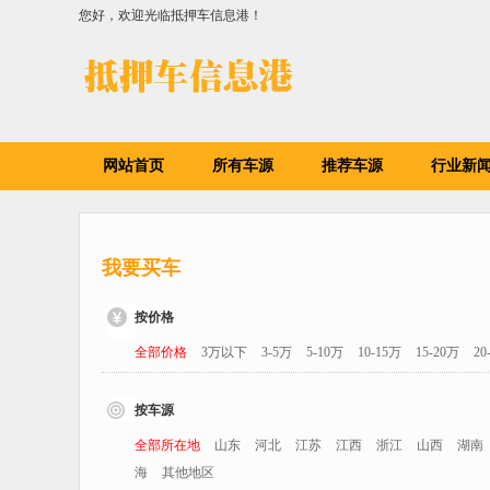
您好，欢迎光临抵押车信息港！
网站首页
所有车源
推荐车源
行业新
我要买车
按价格
全部价格
3万以下
3-5万
5-10万
10-15万
15-20万
20
按车源
全部所在地
山东
河北
江苏
江西
浙江
山西
湖南
海
其他地区