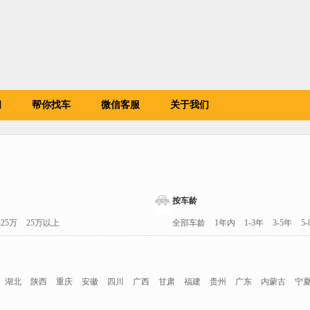
闻
帮你找车
微信客服
关于我们
按车龄
-25万
25万以上
全部车龄
1年内
1-3年
3-5年
5
湖北
陕西
重庆
安徽
四川
广西
甘肃
福建
贵州
广东
内蒙古
宁