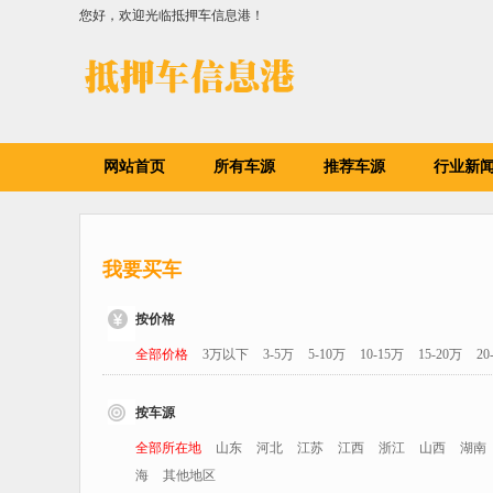
您好，欢迎光临抵押车信息港！
网站首页
所有车源
推荐车源
行业新
我要买车
按价格
全部价格
3万以下
3-5万
5-10万
10-15万
15-20万
20
按车源
全部所在地
山东
河北
江苏
江西
浙江
山西
湖南
海
其他地区